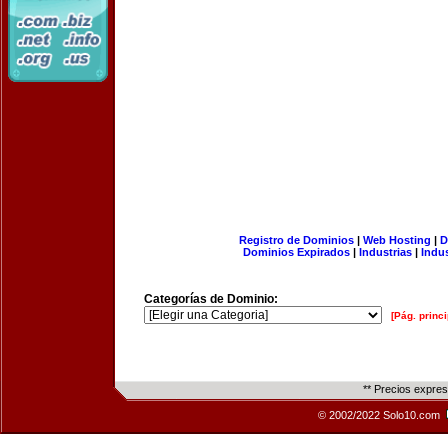
Registro de Dominios
|
Web Hosting
|
D
Dominios Expirados
|
Industrias
|
Indu
Categorías de Dominio:
[Pág. princi
** Precios expre
© 2002/2022 Solo10.com