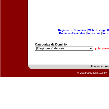
Registro de Dominios
|
Web Hosting
|
D
Dominios Expirados
|
Industrias
|
Indu
Categorías de Dominio:
[Pág. princi
** Precios expre
© 2002/2022 Solo10.com