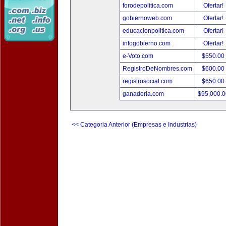
forodepolitica.com
Ofertar!
gobiernoweb.com
Ofertar!
educacionpolitica.com
Ofertar!
infogobierno.com
Ofertar!
e-Voto.com
$550.00
RegistroDeNombres.com
$600.00
registrosocial.com
$650.00
ganaderia.com
$95,000.
<< Categoria Anterior (Empresas e Industrias)