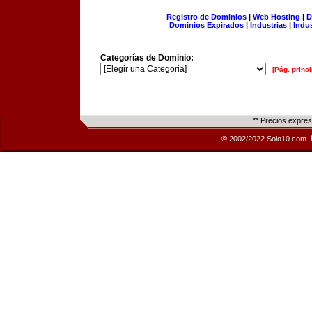
Registro de Dominios
|
Web Hosting
|
D
Dominios Expirados
|
Industrias
|
Indu
Categorías de Dominio:
[Pág. princi
** Precios expre
© 2002/2022 Solo10.com