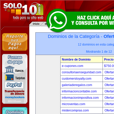
Dominios de la Categoría -
Ofer
12 dominios en esta categ
Mostrando 1 de 12
Nombre de Dominio
Precio
e-cupones.com
$750.
consultoriaenseguridad.com
Oferta
customersloyalty.com
Oferta
galeriaderegalos.com
Oferta
informacioncontable.com
Oferta
informacionimpositiva.com
Oferta
microventas.com
Oferta
mistercompras.com
Oferta