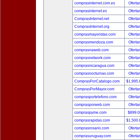
comprasinternet.com.es
Oferta
comprasinternet.es
Oferta
ComprasInternet.net
Oferta
ComprasInternet.org
Oferta
comprasmayoristas.com
Oferta
comprasmendoza.com
Oferta
comprasnaweb.com
Oferta
comprasnetwork.com
Oferta
comprasnicaragua.com
Oferta
comprasnocturnas.com
Oferta
ComprasPorCatalogo.com
$1,995
ComprasPorMayor.com
Oferta
comprasportelefono.com
Oferta
comprasporweb.com
Oferta
compraspyme.com
$899.
comprasrapidas.com
$1,500
comprasrosario.com
Oferta
comprasuruguay.com
Oferta