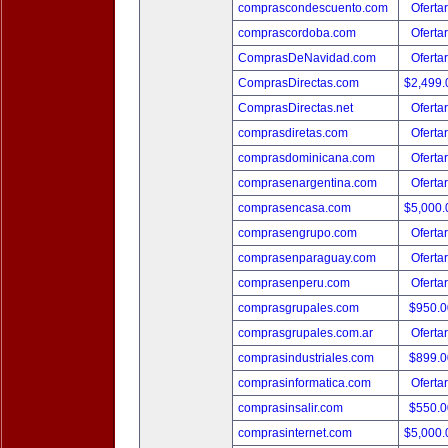
comprascondescuento.com
Oferta
comprascordoba.com
Oferta
ComprasDeNavidad.com
Oferta
ComprasDirectas.com
$2,499
ComprasDirectas.net
Oferta
comprasdiretas.com
Oferta
comprasdominicana.com
Oferta
comprasenargentina.com
Oferta
comprasencasa.com
$5,000
comprasengrupo.com
Oferta
comprasenparaguay.com
Oferta
comprasenperu.com
Oferta
comprasgrupales.com
$950.
comprasgrupales.com.ar
Oferta
comprasindustriales.com
$899.
comprasinformatica.com
Oferta
comprasinsalir.com
$550.
comprasinternet.com
$5,000