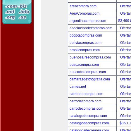
areacompra.com
Oferta
AreaCompras.com
Oferta
argentinacompras.com
$3,499
asociaciondecompras.com
Oferta
bogotacompras.com
Oferta
boliviacompras.com
Oferta
brasilcompras.com
Oferta
buenosairescompras.com
Oferta
buscacompra.com
Oferta
buscadorcompras.com
Oferta
camarasdefotografia.com
Oferta
canjes.net
Oferta
carritodecompra.com
Oferta
carrodecompra.com
Oferta
carrodecompras.com
Oferta
catalogodecompra.com
Oferta
catalogodecompras.com
$850.
catalogosdecompra.com
Oferta