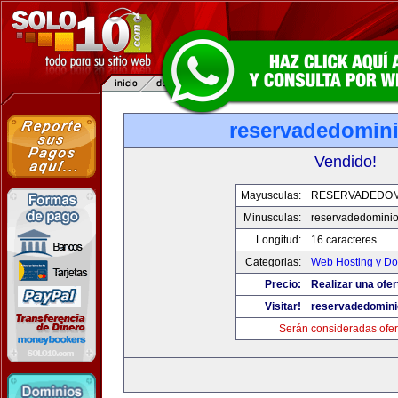
reservadedomin
Vendido!
Mayusculas:
RESERVADEDOM
Minusculas:
reservadedomini
Longitud:
16 caracteres
Categorias:
Web Hosting y Do
Precio:
Realizar una ofer
Visitar!
reservadedomin
Serán consideradas ofer