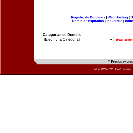
Registro de Dominios
|
Web Hosting
|
D
Dominios Expirados
|
Industrias
|
Indu
Categorías de Dominio:
[Pág. princi
** Precios expre
© 2002/2022 Solo10.com