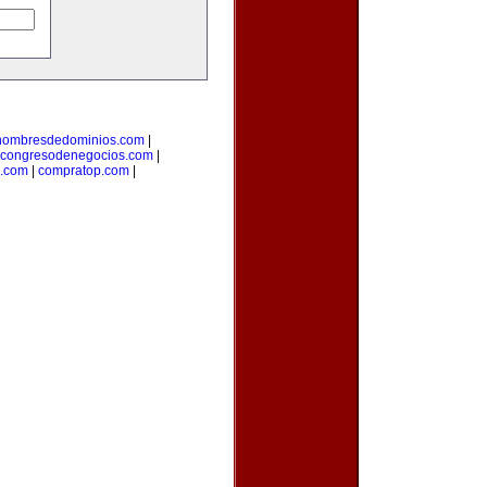
enombresdedominios.com
|
congresodenegocios.com
|
l.com
|
compratop.com
|