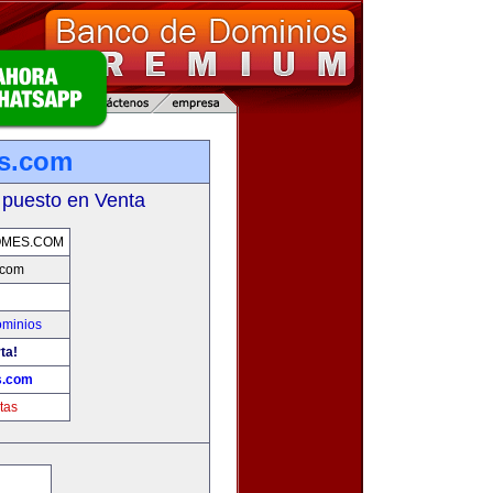
es.com
 puesto en Venta
OMES.COM
.com
ominios
ta!
s.com
tas