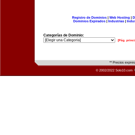
Registro de Dominios
|
Web Hosting
|
D
Dominios Expirados
|
Industrias
|
Indu
Categorías de Dominio:
[Pág. princi
** Precios expre
© 2002/2022 Solo10.com