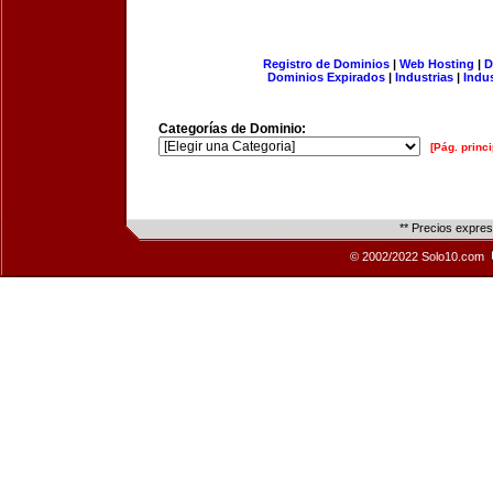
Registro de Dominios
|
Web Hosting
|
D
Dominios Expirados
|
Industrias
|
Indu
Categorías de Dominio:
[Pág. princi
** Precios expre
© 2002/2022 Solo10.com