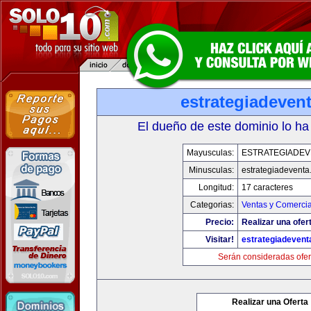
estrategiadeven
El dueño de este dominio lo ha
Mayusculas:
ESTRATEGIADEV
Minusculas:
estrategiadevent
Longitud:
17 caracteres
Categorias:
Ventas y Comercia
Precio:
Realizar una ofer
Visitar!
estrategiadeven
Serán consideradas ofer
Realizar una Oferta