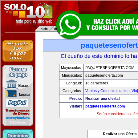
paquetesenofer
El dueño de este dominio lo ha
Mayusculas:
PAQUETESENOFERTA.COM
Minusculas:
paquetesenoferta.com
Longitud:
16 caracteres
Categorias:
Ventas y Comercializacion
,
Via
Precio:
Realizar una oferta!
Visitar!
paquetesenoferta.com
Serán consideradas ofer
Realizar una Oferta