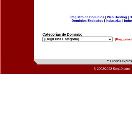
Registro de Dominios
|
Web Hosting
|
D
Dominios Expirados
|
Industrias
|
Indu
Categorías de Dominio:
[Pág. princi
** Precios expre
© 2002/2022 Solo10.com