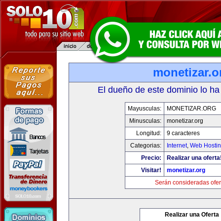
monetizar.o
El dueño de este dominio lo ha
Mayusculas:
MONETIZAR.ORG
Minusculas:
monetizar.org
Longitud:
9 caracteres
Categorias:
Internet
,
Web Hostin
Precio:
Realizar una oferta
Visitar!
monetizar.org
Serán consideradas ofer
Realizar una Oferta