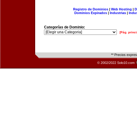
Registro de Dominios
|
Web Hosting
|
D
Dominios Expirados
|
Industrias
|
Indu
Categorías de Dominio:
[Pág. princi
** Precios expre
© 2002/2022 Solo10.com