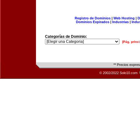
Registro de Dominios
|
Web Hosting
|
D
Dominios Expirados
|
Industrias
|
Indu
Categorías de Dominio:
[Pág. princi
** Precios expre
© 2002/2022 Solo10.com