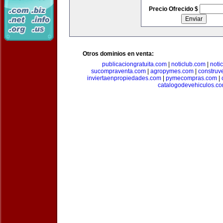
Precio Ofrecido $
Otros dominios en venta:
publicaciongratuita.com
|
noticlub.com
|
noti
sucompraventa.com
|
agropymes.com
|
construv
inviertaenpropiedades.com
|
pymecompras.com
|
catalogodevehiculos.c