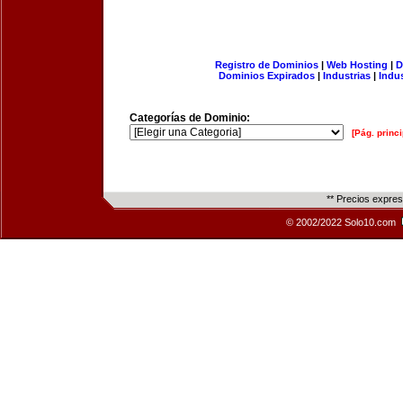
Registro de Dominios
|
Web Hosting
|
D
Dominios Expirados
|
Industrias
|
Indu
Categorías de Dominio:
[Pág. princi
** Precios expre
© 2002/2022 Solo10.com