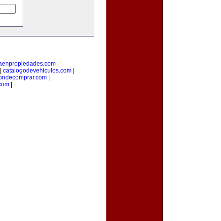
taenpropiedades.com
|
|
catalogodevehiculos.com
|
ondecomprar.com
|
com
|