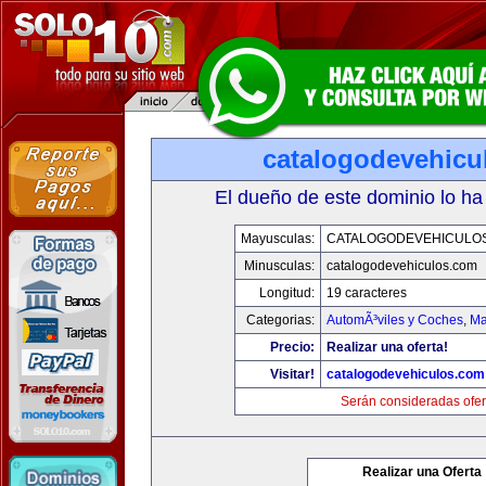
catalogodevehicu
El dueño de este dominio lo ha
Mayusculas:
CATALOGODEVEHICULO
Minusculas:
catalogodevehiculos.com
Longitud:
19 caracteres
Categorias:
AutomÃ³viles y Coches
,
Ma
Precio:
Realizar una oferta!
Visitar!
catalogodevehiculos.com
Serán consideradas ofer
Realizar una Oferta