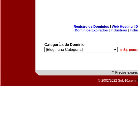
Registro de Dominios
|
Web Hosting
|
D
Dominios Expirados
|
Industrias
|
Indu
Categorías de Dominio:
[Pág. princi
** Precios expre
© 2002/2022 Solo10.com