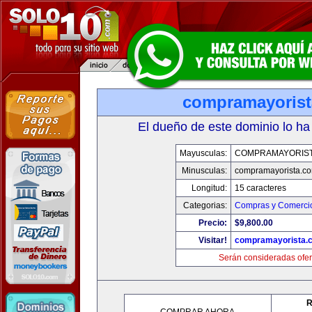
compramayoris
El dueño de este dominio lo ha
Mayusculas:
COMPRAMAYORIS
Minusculas:
compramayorista.c
Longitud:
15 caracteres
Categorias:
Compras y Comercio
Precio:
$9,800.00
Visitar!
compramayorista.
Serán consideradas ofer
R