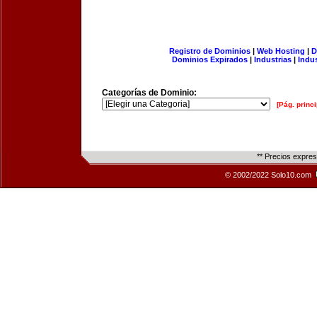
Registro de Dominios
|
Web Hosting
|
D
Dominios Expirados
|
Industrias
|
Indu
Categorías de Dominio:
[Pág. princi
** Precios expre
© 2002/2022 Solo10.com