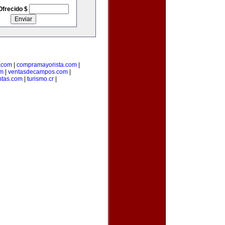
Ofrecido $
.com
|
compramayorista.com
|
om
|
ventasdecampos.com
|
ntas.com
|
turismo.cr
|