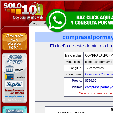
comprasalporma
El dueño de este dominio lo ha
Mayusculas:
COMPRASALPORM
Minusculas:
comprasalpormayor
Longitud:
17 caracteres
Categorias:
Compras y Comercio
Precio:
$750.00
Visitar!
comprasalpormayo
Serán consideradas ofer
R