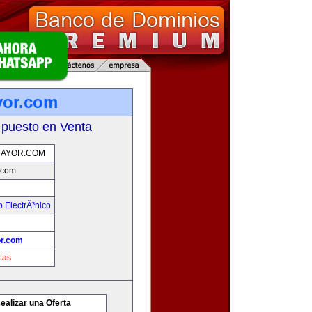
yor.com
 puesto en Venta
AYOR.COM
.com
 ElectrÃ³nico
r.com
tas
ealizar una Oferta