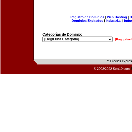
Registro de Dominios
|
Web Hosting
|
D
Dominios Expirados
|
Industrias
|
Indu
Categorías de Dominio:
[Pág. princi
** Precios expre
© 2002/2022 Solo10.com