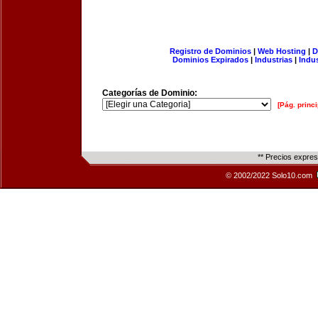
Registro de Dominios
|
Web Hosting
|
D
Dominios Expirados
|
Industrias
|
Indu
Categorías de Dominio:
[Pág. princi
** Precios expre
© 2002/2022 Solo10.com