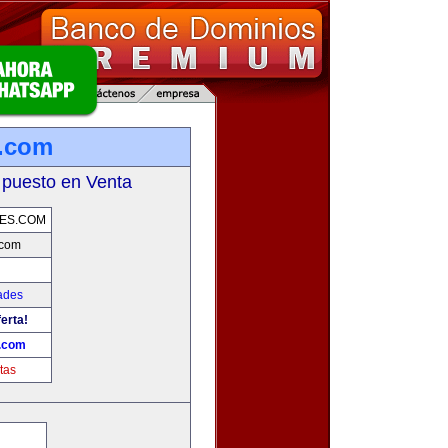
s.com
 puesto en Venta
ES.COM
.com
ades
erta!
.com
tas