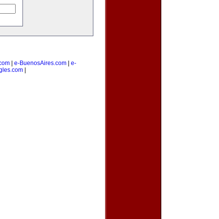
com
|
e-BuenosAires.com
|
e-
gles.com
|