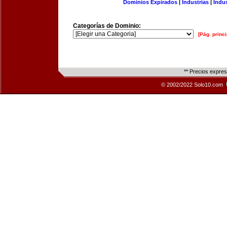
Dominios Expirados
|
Industrias
|
Indu
Categorías de Dominio:
[Pág. princi
** Precios expre
© 2002/2022 Solo10.com