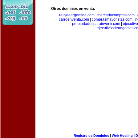
Otros dominios en venta:
rallydeargentina.com
|
mercadocompras.com
|
carroenventa.com
|
comprasmayoristas.com
|
n
propiedadesparainvertir.com
|
ejecutiv
ejecutivosdenegocios.c
Registro de Dominios
|
Web Hosting
|
D