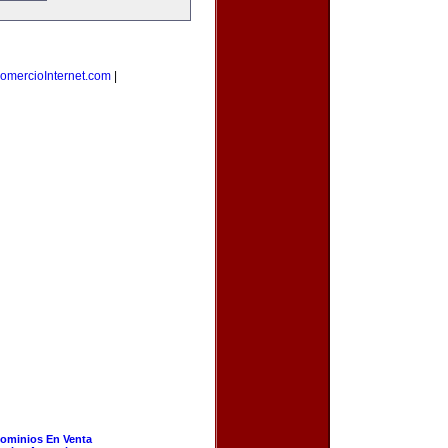
omercioInternet.com
|
ominios En Venta