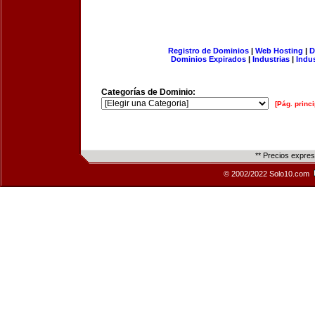
Registro de Dominios
|
Web Hosting
|
D
Dominios Expirados
|
Industrias
|
Indu
Categorías de Dominio:
[Pág. princi
** Precios expre
© 2002/2022 Solo10.com