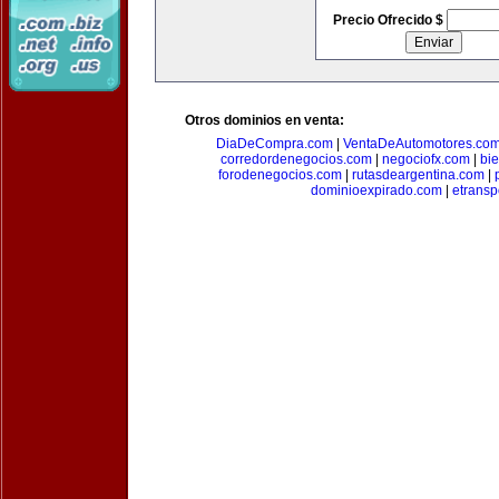
Precio Ofrecido $
Otros dominios en venta:
DiaDeCompra.com
|
VentaDeAutomotores.co
corredordenegocios.com
|
negociofx.com
|
bi
forodenegocios.com
|
rutasdeargentina.com
|
dominioexpirado.com
|
etransp