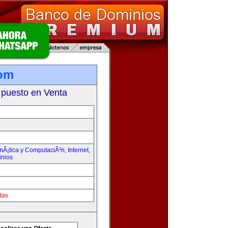
com
 puesto en Venta
rmÃ¡tica y ComputaciÃ³n
,
Internet
,
inios
tas