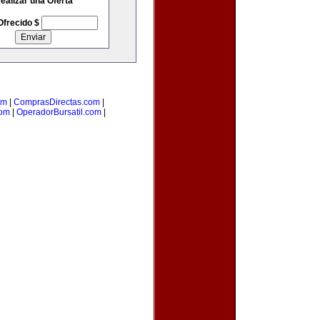
ealizar una Oferta
Ofrecido $
om
|
ComprasDirectas.com
|
com
|
OperadorBursatil.com
|