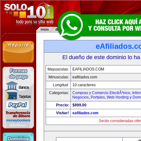
eAfiliados.
El dueño de este dominio lo ha
Mayusculas:
EAFILIADOS.COM
Minusculas:
eafiliados.com
Longitud:
10 caracteres
Categorias:
Compras y Comercio ElectrÃ³nico
,
Info
Negocios
,
Portales
,
Web Hosting y Dom
Precio:
$899.00
Visitar!
eafiliados.com
Serán consideradas ofer