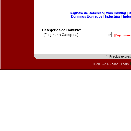
Registro de Dominios
|
Web Hosting
|
D
Dominios Expirados
|
Industrias
|
Indu
Categorías de Dominio:
[Pág. princi
** Precios expre
© 2002/2022 Solo10.com