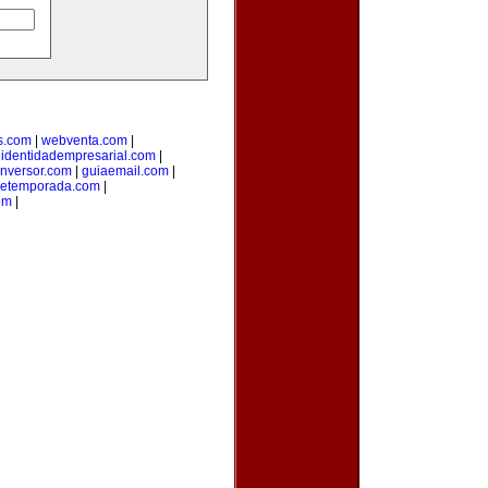
s.com
|
webventa.com
|
|
identidadempresarial.com
|
inversor.com
|
guiaemail.com
|
detemporada.com
|
om
|