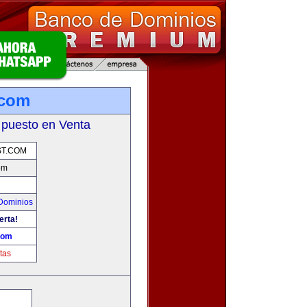
.com
 puesto en Venta
T.COM
om
Dominios
erta!
com
tas