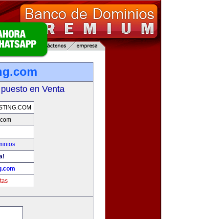
ng.com
 puesto en Venta
STING.COM
.com
minios
a!
g.com
tas