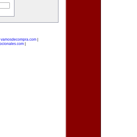
|
vamosdecompra.com
|
ocionales.com
|