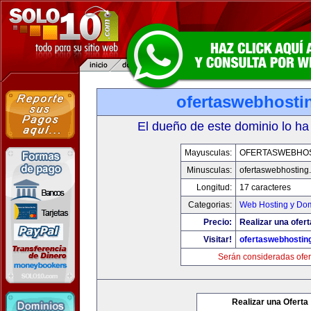
ofertaswebhosti
El dueño de este dominio lo ha
Mayusculas:
OFERTASWEBHO
Minusculas:
ofertaswebhosting
Longitud:
17 caracteres
Categorias:
Web Hosting y Do
Precio:
Realizar una ofert
Visitar!
ofertaswebhostin
Serán consideradas ofer
Realizar una Oferta