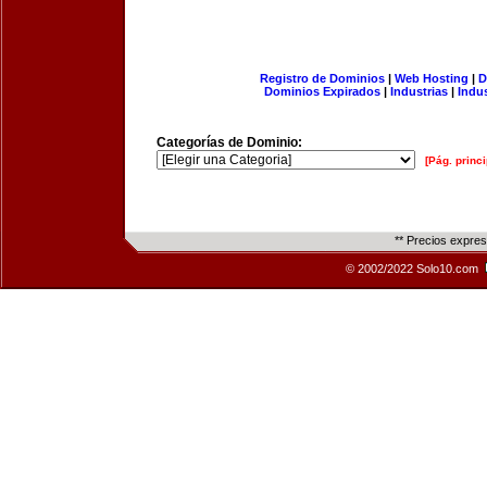
Registro de Dominios
|
Web Hosting
|
D
Dominios Expirados
|
Industrias
|
Indu
Categorías de Dominio:
[Pág. princi
** Precios expre
© 2002/2022 Solo10.com