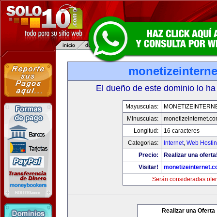
monetizeintern
El dueño de este dominio lo ha
Mayusculas:
MONETIZEINTERN
Minusculas:
monetizeinternet.c
Longitud:
16 caracteres
Categorias:
Internet
,
Web Hostin
Precio:
Realizar una oferta
Visitar!
monetizeinternet.
Serán consideradas ofer
Realizar una Oferta