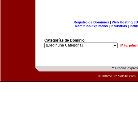
Registro de Dominios
|
Web Hosting
|
D
Dominios Expirados
|
Industrias
|
Indu
Categorías de Dominio:
[Pág. princi
** Precios expre
© 2002/2022 Solo10.com