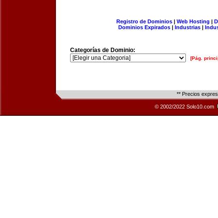
Registro de Dominios
|
Web Hosting
|
D
Dominios Expirados
|
Industrias
|
Indu
Categorías de Dominio:
[Pág. princi
** Precios expre
© 2002/2022 Solo10.com