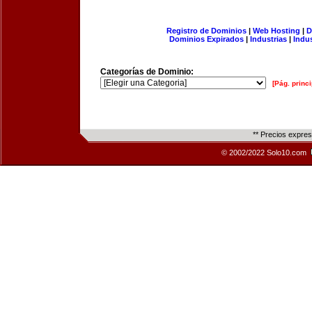
Registro de Dominios
|
Web Hosting
|
D
Dominios Expirados
|
Industrias
|
Indu
Categorías de Dominio:
[Pág. princi
** Precios expre
© 2002/2022 Solo10.com