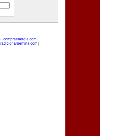
m
|
compraenergia.com
|
tradicionargentina.com
|