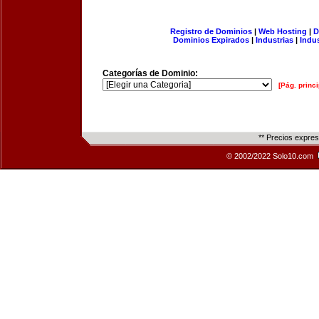
Registro de Dominios
|
Web Hosting
|
D
Dominios Expirados
|
Industrias
|
Indu
Categorías de Dominio:
[Pág. princi
** Precios expre
© 2002/2022 Solo10.com