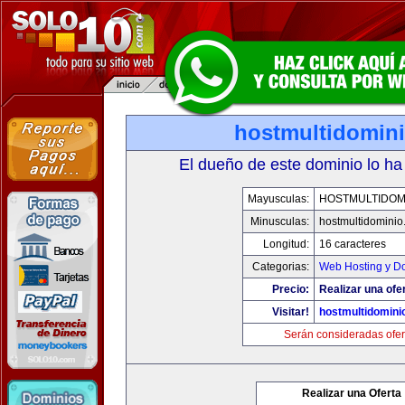
hostmultidomin
El dueño de este dominio lo ha
Mayusculas:
HOSTMULTIDOM
Minusculas:
hostmultidomini
Longitud:
16 caracteres
Categorias:
Web Hosting y D
Precio:
Realizar una ofe
Visitar!
hostmultidomini
Serán consideradas ofer
Realizar una Oferta