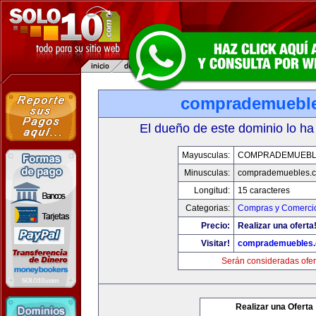
comprademuebl
El dueño de este dominio lo ha
Mayusculas:
COMPRADEMUEBL
Minusculas:
comprademuebles.
Longitud:
15 caracteres
Categorias:
Compras y Comercio
Precio:
Realizar una oferta
Visitar!
comprademuebles
Serán consideradas ofer
Realizar una Oferta