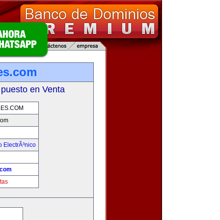
es.com
 puesto en Venta
ES.COM
com
 ElectrÃ³nico
!
.com
tas