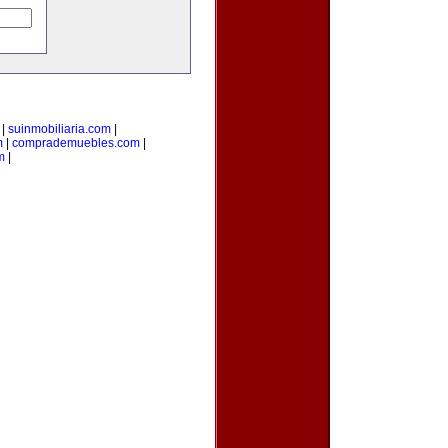
|
suinmobiliaria.com
|
m
|
comprademuebles.com
|
m
|