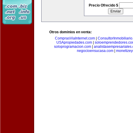
Precio Ofrecido $
Otros dominios en venta:
ComprasViaInternet.com
|
ConsultorInmobiliari
USApropiedades.com
|
soloemprendedores.c
soloprogramacion.com
|
analistasempresariales
negocioensucasa.com
|
monetize