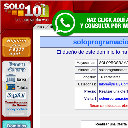
soloprogramaci
El dueño de este dominio lo ha
Mayusculas:
SOLOPROGRAMA
Minusculas:
soloprogramacion
Longitud:
16 caracteres
Categorias:
InformÃ¡tica y Co
Precio:
Realizar una ofert
Visitar!
soloprogramacio
Serán consideradas ofer
Realizar una Oferta