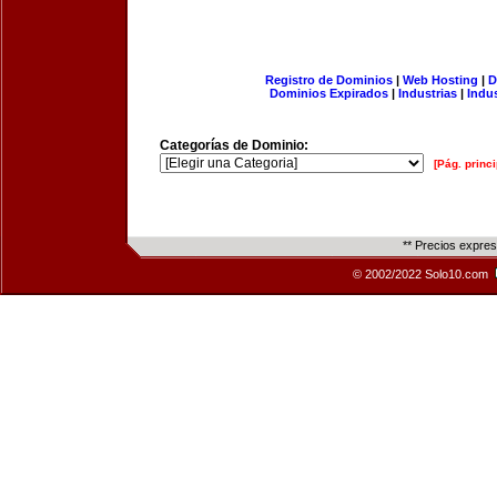
Registro de Dominios
|
Web Hosting
|
D
Dominios Expirados
|
Industrias
|
Indu
Categorías de Dominio:
[Pág. princi
** Precios expre
© 2002/2022 Solo10.com