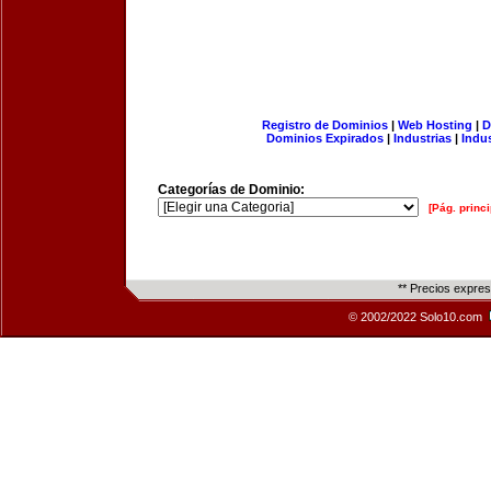
Registro de Dominios
|
Web Hosting
|
D
Dominios Expirados
|
Industrias
|
Indu
Categorías de Dominio:
[Pág. princi
** Precios expre
© 2002/2022 Solo10.com