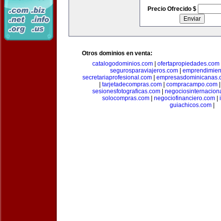
Precio Ofrecido $
Otros dominios en venta:
catalogodominios.com
|
ofertapropiedades.com
segurosparaviajeros.com
|
emprendimient
secretariaprofesional.com
|
empresasdominicanas.
|
tarjetadecompras.com
|
compracampo.com
sesionesfotograficas.com
|
negociosinternacion
solocompras.com
|
negociofinanciero.com
|
guiachicos.com
|