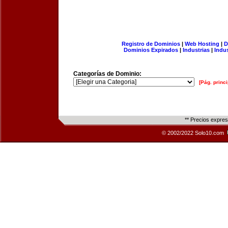
Registro de Dominios
|
Web Hosting
|
D
Dominios Expirados
|
Industrias
|
Indu
Categorías de Dominio:
[Pág. princi
** Precios expre
© 2002/2022 Solo10.com