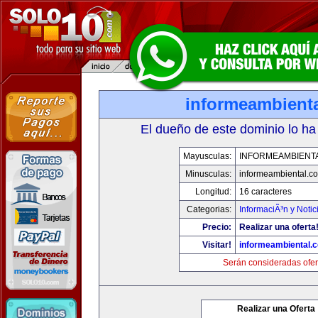
informeambient
El dueño de este dominio lo ha
Mayusculas:
INFORMEAMBIENT
Minusculas:
informeambiental.c
Longitud:
16 caracteres
Categorias:
InformaciÃ³n y Notic
Precio:
Realizar una oferta
Visitar!
informeambiental.
Serán consideradas ofer
Realizar una Oferta