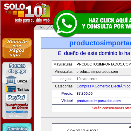
productosimport
El dueño de este dominio lo ha
Mayusculas:
PRODUCTOSIMPORTADOS.CO
Minusculas:
productosimportados.com
Longitud:
19 caracteres
Categorias:
Compras y Comercio ElectrÃ³nico
Precio:
$7,800.00
Visitar!
productosimportados.com
Serán consideradas ofer
R