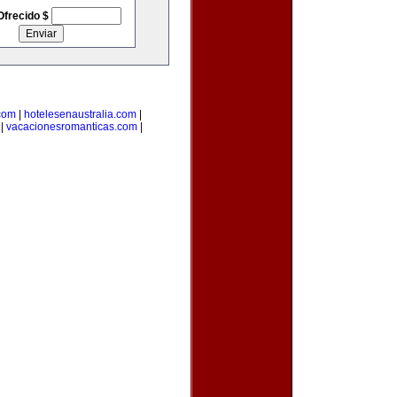
Ofrecido $
.com
|
hotelesenaustralia.com
|
|
vacacionesromanticas.com
|