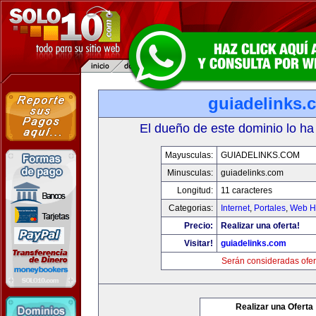
guiadelinks.
El dueño de este dominio lo ha
Mayusculas:
GUIADELINKS.COM
Minusculas:
guiadelinks.com
Longitud:
11 caracteres
Categorias:
Internet
,
Portales
,
Web Ho
Precio:
Realizar una oferta!
Visitar!
guiadelinks.com
Serán consideradas ofer
Realizar una Oferta