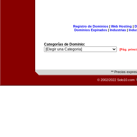
Registro de Dominios
|
Web Hosting
|
D
Dominios Expirados
|
Industrias
|
Indu
Categorías de Dominio:
[Pág. princi
** Precios expre
© 2002/2022 Solo10.com