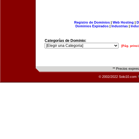
Registro de Dominios
|
Web Hosting
|
D
Dominios Expirados
|
Industrias
|
Indu
Categorías de Dominio:
[Pág. princi
** Precios expre
© 2002/2022 Solo10.com