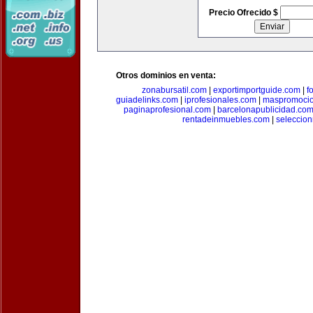
Precio Ofrecido $
Otros dominios en venta:
zonabursatil.com
|
exportimportguide.com
|
f
guiadelinks.com
|
iprofesionales.com
|
maspromoci
paginaprofesional.com
|
barcelonapublicidad.co
rentadeinmuebles.com
|
seleccio