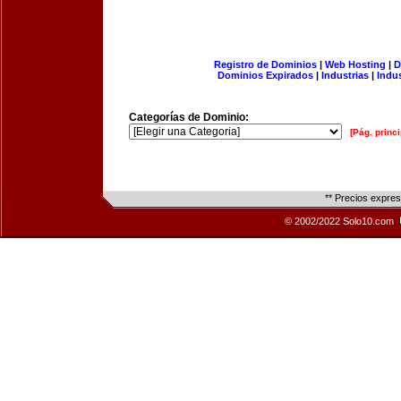
Registro de Dominios
|
Web Hosting
|
D
Dominios Expirados
|
Industrias
|
Indu
Categorías de Dominio:
[Pág. princi
** Precios expre
© 2002/2022 Solo10.com