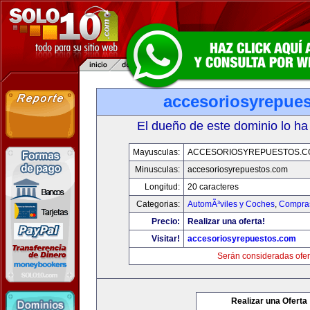
accesoriosyrepue
El dueño de este dominio lo ha
Mayusculas:
ACCESORIOSYREPUESTOS.C
Minusculas:
accesoriosyrepuestos.com
Longitud:
20 caracteres
Categorias:
AutomÃ³viles y Coches
,
Compras
Precio:
Realizar una oferta!
Visitar!
accesoriosyrepuestos.com
Serán consideradas ofer
Realizar una Oferta