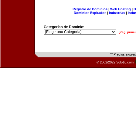
Registro de Dominios
|
Web Hosting
|
D
Dominios Expirados
|
Industrias
|
Indu
Categorías de Dominio:
[Pág. princi
** Precios expre
© 2002/2022 Solo10.com