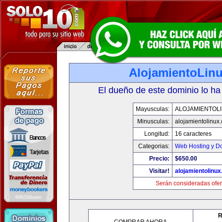
AlojamientoLin
El dueño de este dominio lo ha
Mayusculas:
ALOJAMIENTOL
Minusculas:
alojamientolinux
Longitud:
16 caracteres
Categorias:
Web Hosting y D
Precio:
$650.00
Visitar!
alojamientolinu
Serán consideradas ofer
R