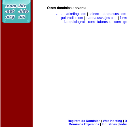
Otros dominios en venta:
zonamarketing.com
|
selecciondequesos.com
guiaradio.com
|
planeatusviajes.com
|
for
franquiciagratis.com
|
futurosolar.com
|
ge
Registro de Dominios
|
Web Hosting
|
D
Dominios Expirados
|
Industrias
|
Indu