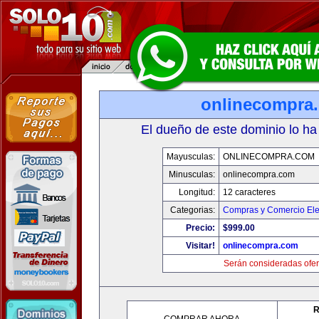
onlinecompra
El dueño de este dominio lo ha
Mayusculas:
ONLINECOMPRA.COM
Minusculas:
onlinecompra.com
Longitud:
12 caracteres
Categorias:
Compras y Comercio Ele
Precio:
$999.00
Visitar!
onlinecompra.com
Serán consideradas ofer
R