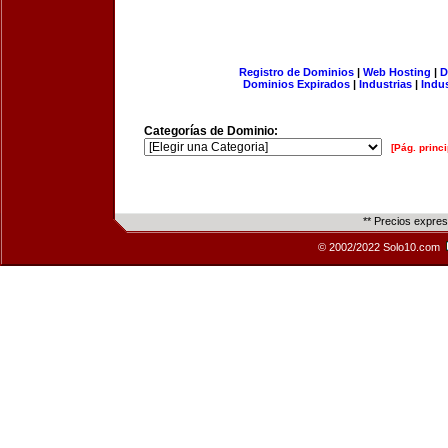
Registro de Dominios
|
Web Hosting
|
D
Dominios Expirados
|
Industrias
|
Indu
Categorías de Dominio:
[Pág. princi
** Precios expre
© 2002/2022 Solo10.com