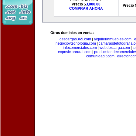
COMPRAR AHORA
Precio $
3,000.00
Precio 
COMPRAR AHORA
Otros dominios en venta:
descargas365.com
|
alquilerinmuebles.com
|
e
negocioytecnologia.com
|
camarasdefotografia.
infocomerciales.com
|
webdescarga.com
|
t
exposicionrural.com
|
producciondecomerciale
comunidadit.com
|
directorioc