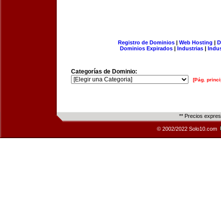
Registro de Dominios
|
Web Hosting
|
D
Dominios Expirados
|
Industrias
|
Indu
Categorías de Dominio:
[Pág. princi
** Precios expre
© 2002/2022 Solo10.com