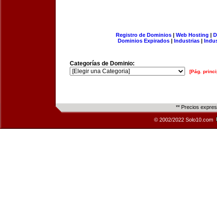
Registro de Dominios
|
Web Hosting
|
D
Dominios Expirados
|
Industrias
|
Indu
Categorías de Dominio:
[Pág. princi
** Precios expre
© 2002/2022 Solo10.com