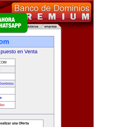
com
 puesto en Venta
COM
m
Dominios
m
tas
ealizar una Oferta