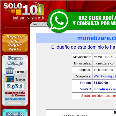
monetizare.
El dueño de este dominio lo ha
Mayusculas:
MONETIZARE.
Minusculas:
monetizare.co
Longitud:
10 caracteres
Categorias:
Web Hosting y 
Precio:
$1,500.00
Visitar!
monetizare.co
Serán consideradas ofer
R