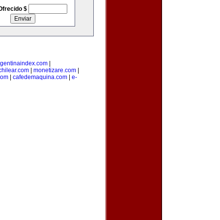
Ofrecido $
rgentinaindex.com
|
hilear.com
|
monetizare.com
|
com
|
cafedemaquina.com
|
e-