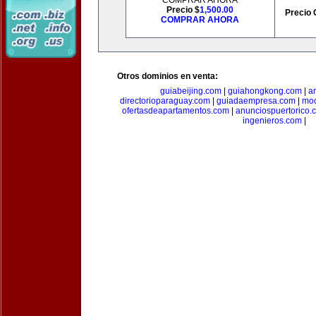
COMPRAR AHORA
Precio $
1,500.00
Precio 
COMPRAR AHORA
Otros dominios en venta:
guiabeijing.com
|
guiahongkong.com
|
a
directorioparaguay.com
|
guiadaempresa.com
|
moc
ofertasdeapartamentos.com
|
anunciospuertorico.
ingenieros.com
|