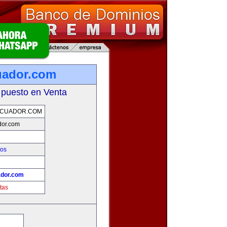
uador.com
 puesto en Venta
ECUADOR.COM
dor.com
ios
ador.com
tas