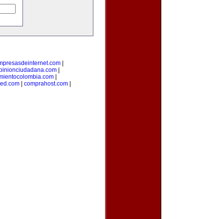
mpresasdeinternet.com
|
pinionciudadana.com
|
mientocolombia.com
|
red.com
|
comprahost.com
|