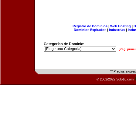
Registro de Dominios
|
Web Hosting
|
D
Dominios Expirados
|
Industrias
|
Indu
Categorías de Dominio:
[Pág. princi
** Precios expre
© 2002/2022 Solo10.com