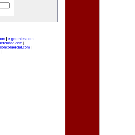
com
|
e-gerentes.com
|
mercadeo.com
|
sioncomercial.com
|
|